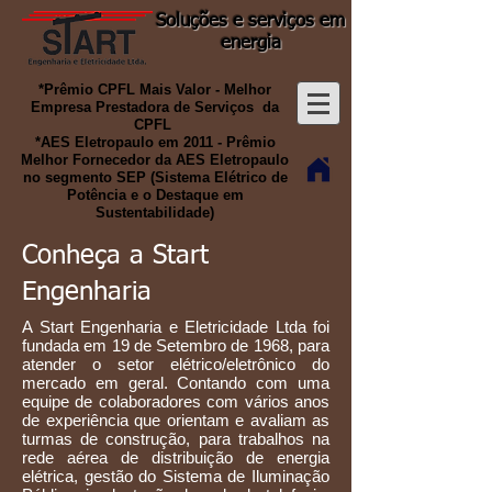
Soluções e serviços em
energia
*Prêmio CPFL Mais Valor -
Melhor
Empresa Prestadora de Serviços da
CPFL
*AES Eletropaulo em 2011 -
Prêmio
Melhor Fornecedor da AES Eletropaulo
no segmento SEP (Sistema Elétrico de
Potência e o Destaque em
Sustentabilidade)
Conheça a Start
Engenharia
A Start Engenharia e Eletricidade Ltda foi
fundada em 19 de Setembro de 1968, para
atender o setor elétrico/eletrônico do
mercado em geral. Contando com uma
equipe de colaboradores com vários anos
de experiência que orientam e avaliam as
turmas de construção, para trabalhos na
rede aérea de distribuição de energia
elétrica, gestão do Sistema de Iluminação